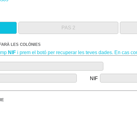
PAS 2
 FARÀ LES COLÒNIES
camp
NIF
i prem el botó per recuperar les teves dades. En cas con
NIF
RE