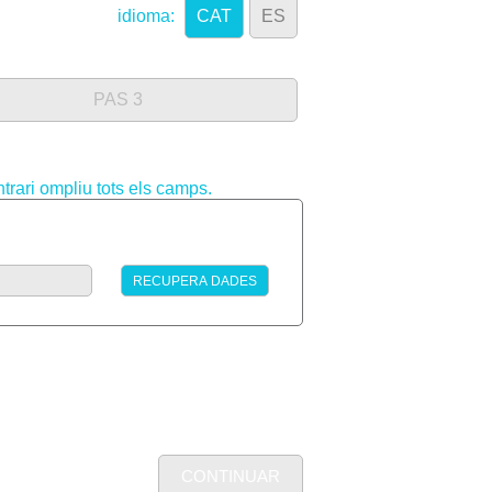
idioma:
CAT
ES
PAS 3
trari ompliu tots els camps.