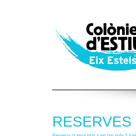
RESERVES 
Reserva la teva plaça en tan sols 3 pa